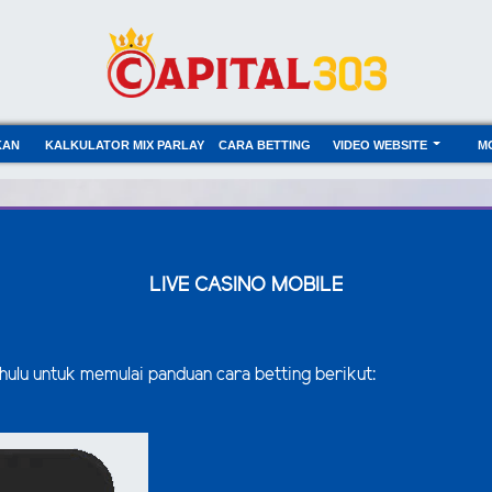
KAN
KALKULATOR MIX PARLAY
CARA BETTING
VIDEO WEBSITE
M
LIVE CASINO MOBILE
ahulu untuk memulai panduan cara betting berikut: