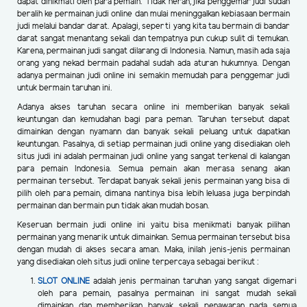
dapat dinikmati oleh para pemain. Tidak heran, jika penggemar judi sudah
beralih ke permainan judi online dan mulai meninggalkan kebiasaan bermain
judi melalui bandar darat. Apalagi, seperti yang kita tau bermain di bandar
darat sangat menantang sekali dan tempatnya pun cukup sulit di temukan.
Karena, permainan judi sangat dilarang di Indonesia. Namun, masih ada saja
orang yang nekad bermain padahal sudah ada aturan hukumnya. Dengan
adanya permainan judi online ini semakin memudah para penggemar judi
untuk bermain taruhan ini.
Adanya akses taruhan secara online ini memberikan banyak sekali
keuntungan dan kemudahan bagi para peman. Taruhan tersebut dapat
dimainkan dengan nyamann dan banyak sekali peluang untuk dapatkan
keuntungan. Pasalnya, di setiap permainan judi online yang disediakan oleh
situs judi ini adalah permainan judi online yang sangat terkenal di kalangan
para pemain Indonesia. Semua pemain akan merasa senang akan
permainan tersebut. Terdapat banyak sekali jenis permainan yang bisa di
pilih oleh para pemain, dimana nantinya bisa lebih leluasa juga berpindah
permainan dan bermain pun tidak akan mudah bosan.
Keseruan bermain judi online ini yaitu bisa menikmati banyak pilihan
permainan yang menarik untuk dimainkan. Semua permainan tersebut bisa
dengan mudah di akses secara aman. Maka, inilah jenis-jenis permainan
yang disediakan oleh situs judi online terpercaya sebagai berikut :
SLOT ONLINE
adalah jenis permainan taruhan yang sangat digemari
oleh para pemain, pasalnya permainan ini sangat mudah sekali
dimainkan dan memberikan banyak sekali penawaran pada semua