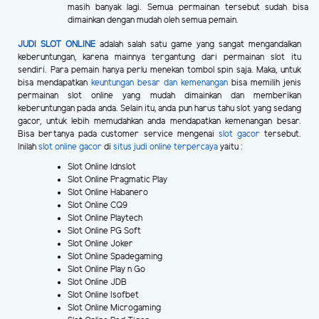
masih banyak lagi. Semua permainan tersebut sudah bisa
dimainkan dengan mudah oleh semua pemain.
JUDI SLOT ONLINE
adalah salah satu game yang sangat mengandalkan
keberuntungan, karena mainnya tergantung dari permainan slot itu
sendiri. Para pemain hanya perlu menekan tombol spin saja. Maka, untuk
bisa mendapatkan
keuntungan besar dan kemenangan
bisa memilih jenis
permainan slot online yang mudah dimainkan dan memberikan
keberuntungan pada anda. Selain itu, anda pun harus tahu slot yang sedang
gacor, untuk lebih memudahkan anda mendapatkan kemenangan besar.
Bisa bertanya pada customer service mengenai
slot gacor
tersebut.
Inilah
slot online gacor
di
situs judi online terpercaya
yaitu :
Slot Online Idnslot
Slot Online Pragmatic Play
Slot Online Habanero
Slot Online CQ9
Slot Online Playtech
Slot Online PG Soft
Slot Online Joker
Slot Online Spadegaming
Slot Online Play n Go
Slot Online JDB
Slot Online Isofbet
Slot Online Microgaming