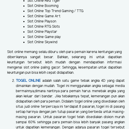
Slot Online Red Tiger
Slot Online Booming
Slot Online Top Trend Gaming / TTG
Slot Online Game Art
Slot Online Playson
Slot Online RTG Slots
Slot Online Playstar
Slot Online Game play
Slot Online Skywind
Slot online memang selalu diburu oleh para pemain karena kentungan yang
diberikannya sangat besar. Bahkan, sekarang ini untuk dapatkan
keuntungan tersebut lebih mudah dengan mendapatkan informasi
mengenai slot online paling gacor. Sehingga, kesempatan untuk dapatkan
keuntungan pun bisa lebih cepat didapatkan.
TOGEL ONLINE
adalah salah satu game tebak angka 4D yang dapat
dimainkan dengan mudah. Togel ini menggunakan angka sebagai media
bermainnya,dimana nantinya para pemain harus menebak angka yang
akan keluar dari bandar. Jika tebakannya tepat, kemenangan pun akan
didapatkan oleh para pemain. Didalam togel online yang disediakan oleh
situs judi online terpercaya ini terdapat 8 pasaran, togel ini di pasang
setiap harinya dengan jam tutup pasaran yang berbeda untuk masing-
masing pasaran. Untuk pasaran togel telah disediakan diskon murah
sampai 60% sehingga para pemain bisa lebih banyak pasang angkan
untuk dapatkan kemenangan. Dengan adanya pasaran togel tersebut