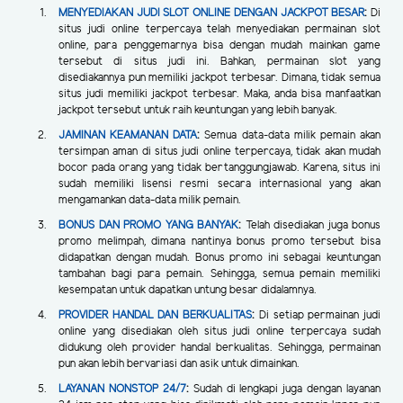
MENYEDIAKAN JUDI SLOT ONLINE DENGAN JACKPOT BESAR
:
Di
situs judi online terpercaya telah menyediakan permainan slot
online, para penggemarnya bisa dengan mudah mainkan game
tersebut di situs judi ini. Bahkan, permainan slot yang
disediakannya pun memiliki jackpot terbesar. Dimana, tidak semua
situs judi memiliki jackpot terbesar. Maka, anda bisa manfaatkan
jackpot tersebut untuk raih keuntungan yang lebih banyak.
JAMINAN KEAMANAN DATA
:
Semua data-data milik pemain akan
tersimpan aman di situs judi online terpercaya, tidak akan mudah
bocor pada orang yang tidak bertanggungjawab. Karena, situs ini
sudah memiliki lisensi resmi secara internasional yang akan
mengamankan data-data milik pemain.
BONUS DAN PROMO YANG BANYAK
:
Telah disediakan juga bonus
promo melimpah, dimana nantinya bonus promo tersebut bisa
didapatkan dengan mudah. Bonus promo ini sebagai keuntungan
tambahan bagi para pemain. Sehingga, semua pemain memiliki
kesempatan untuk dapatkan untung besar didalamnya.
PROVIDER HANDAL DAN BERKUALITAS
:
Di setiap permainan judi
online yang disediakan oleh situs judi online terpercaya sudah
didukung oleh provider handal berkualitas. Sehingga, permainan
pun akan lebih bervariasi dan asik untuk dimainkan.
LAYANAN NONSTOP 24/7
:
Sudah di lengkapi juga dengan layanan