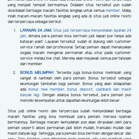
yang menjadi tempat bermainnya. Didalam situs tersebut pun sudah
disediakan berbagai macam fasilitas lengkap untuk semua
member
. Maka,
inilah macam-macam fasilitas lengkap yang ada di situs judi online resmi
dan terpercaya sebagai berikut :
LAYANAN 24 JAM
:
Situs judi terpercaya menyediakan layanan 24
jam
, dimana para pemain bisa bermain judi kapan pun tanpa ada
batasan wakt. Layanan tersebut sudah di dukung oleh customer
service ramah dan profesional. Setiap pemain dapat menanyakan
segala macam mengenai permainan atau situs pada customer
service melalui live chat. Mereka akan mejawab semua pertanyaan
dari member.
BONUS MELIMPAH
:
Tersedia juga bonus-bonus melimpah yang
sangat di nantikan oleh para pemain. Bonus tersebut sebagai
keuntungan tambahan bagi pemain. Bonus yang akan didapatkan
ada
bonus new member, bonus deposit, cashback dan masih
banyak lagi
. Dengan adanya bonus tersebut, para pemain pun
memiliki kesempatan untuk dapatkan keuntungan lebih besar.
Situs judi online resmi dan terpercaya sudah menyediakan berbagai
macam fasilitas yang bisa membuat para pemain merasa nyaman
bermainnya. Berbagai macam kemudahan pun akan dirasakan oleh para
pemain seperti akses permainan jadi lebih mudah, transaksi mudah dan
masih banyak lagi. Sehingga, para pemain bisa bermain dengan lancar dan