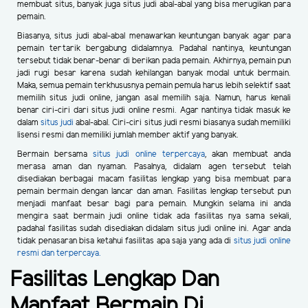
membuat situs, banyak juga situs judi abal-abal yang bisa merugikan para
pemain.
Biasanya, situs judi abal-abal menawarkan keuntungan banyak agar para
pemain tertarik bergabung didalamnya. Padahal nantinya, keuntungan
tersebut tidak benar-benar di berikan pada pemain. Akhirnya, pemain pun
jadi rugi besar karena sudah kehilangan banyak modal untuk bermain.
Maka, semua pemain terkhususnya pemain pemula harus lebih selektif saat
memilih situs judi online, jangan asal memilih saja. Namun, harus kenali
benar ciri-ciri dari situs judi online resmi. Agar nantinya tidak masuk ke
dalam
situs judi
abal-abal. Ciri-ciri situs judi resmi biasanya sudah memiliki
lisensi resmi dan memiliki jumlah member aktif yang banyak.
Bermain bersama
situs judi online terpercaya
, akan membuat anda
merasa aman dan nyaman. Pasalnya, didalam agen tersebut telah
disediakan berbagai macam fasilitas lengkap yang bisa membuat para
pemain bermain dengan lancar dan aman. Fasilitas lengkap tersebut pun
menjadi manfaat besar bagi para pemain. Mungkin selama ini anda
mengira saat bermain judi online tidak ada fasilitas nya sama sekali,
padahal fasilitas sudah disediakan didalam situs judi online ini. Agar anda
tidak penasaran bisa ketahui fasilitas apa saja yang ada di
situs judi online
resmi dan terpercaya.
Fasilitas Lengkap Dan
Manfaat Bermain Di