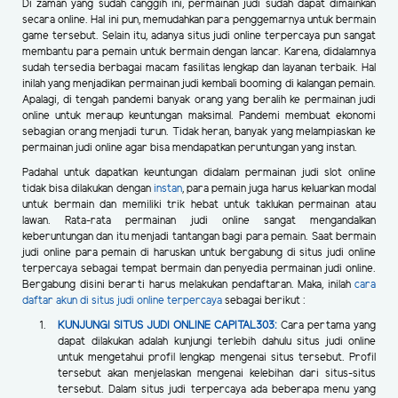
Di zaman yang sudah canggih ini, permainan judi sudah dapat dimainkan
secara online. Hal ini pun, memudahkan para penggemarnya untuk bermain
game tersebut. Selain itu, adanya situs judi online terpercaya pun sangat
membantu para pemain untuk bermain dengan lancar. Karena, didalamnya
sudah tersedia berbagai macam fasilitas lengkap dan layanan terbaik. Hal
inilah yang menjadikan permainan judi kembali booming di kalangan pemain.
Apalagi, di tengah pandemi banyak orang yang beralih ke permainan judi
online untuk meraup keuntungan maksimal. Pandemi membuat ekonomi
sebagian orang menjadi turun. Tidak heran, banyak yang melampiaskan ke
permainan judi online agar bisa mendapatkan peruntungan yang instan.
Padahal untuk dapatkan keuntungan didalam permainan judi slot online
tidak bisa dilakukan dengan
instan
, para pemain juga harus keluarkan modal
untuk bermain dan memiliki trik hebat untuk taklukan permainan atau
lawan. Rata-rata permainan judi online sangat mengandalkan
keberuntungan dan itu menjadi tantangan bagi para pemain. Saat bermain
judi online para pemain di haruskan untuk bergabung di situs judi online
terpercaya sebagai tempat bermain dan penyedia permainan judi online.
Bergabung disini berarti harus melakukan pendaftaran. Maka, inilah
cara
daftar akun di situs judi online terpercaya
sebagai berikut :
KUNJUNGI SITUS JUDI ONLINE
CAPITAL303:
Cara pertama yang
dapat dilakukan adalah kunjungi terlebih dahulu situs judi online
untuk mengetahui profil lengkap mengenai situs tersebut. Profil
tersebut akan menjelaskan mengenai kelebihan dari situs-situs
tersebut. Dalam situs judi terpercaya ada beberapa menu yang