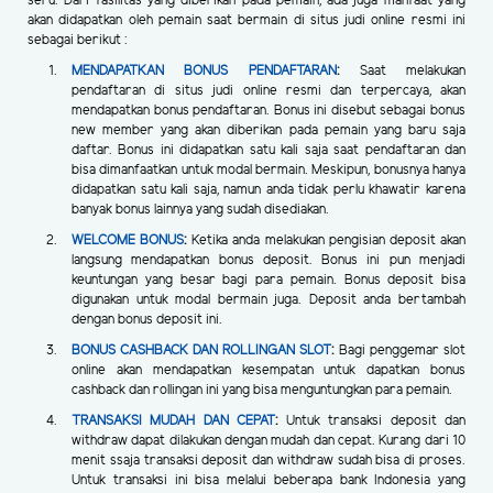
seru. Dari fasilitas yang diberikan pada pemain, ada juga manfaat yang
akan didapatkan oleh pemain saat bermain di situs judi online resmi ini
sebagai berikut :
MENDAPATKAN BONUS PENDAFTARAN
:
Saat melakukan
pendaftaran di situs judi online resmi dan terpercaya, akan
mendapatkan bonus pendaftaran. Bonus ini disebut sebagai bonus
new member yang akan diberikan pada pemain yang baru saja
daftar. Bonus ini didapatkan satu kali saja saat pendaftaran dan
bisa dimanfaatkan untuk modal bermain. Meskipun, bonusnya hanya
didapatkan satu kali saja, namun anda tidak perlu khawatir karena
banyak bonus lainnya yang sudah disediakan.
WELCOME BONUS
:
Ketika anda melakukan pengisian deposit akan
langsung mendapatkan bonus deposit. Bonus ini pun menjadi
keuntungan yang besar bagi para pemain. Bonus deposit bisa
digunakan untuk modal bermain juga. Deposit anda bertambah
dengan bonus deposit ini.
BONUS CASHBACK DAN ROLLINGAN SLOT
:
Bagi penggemar slot
online akan mendapatkan kesempatan untuk dapatkan bonus
cashback dan rollingan ini yang bisa menguntungkan para pemain.
TRANSAKSI MUDAH DAN CEPAT
:
Untuk transaksi deposit dan
withdraw dapat dilakukan dengan mudah dan cepat. Kurang dari 10
menit ssaja transaksi deposit dan withdraw sudah bisa di proses.
Untuk transaksi ini bisa melalui beberapa bank Indonesia yang