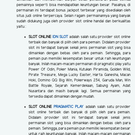
pemainnya seperti bisa mendapatkan keuntungan besar. Pasalnya, di
permainan ini terdapat bonus jackpot terbesar yang disediakan oleh
situs judi online terpercaya. Selain ragam permainannya yang banyak
sudah didukung juga oleh provider slot online handal dan berkualitas
yaitu :
SLOT ONLINE
IDN SLOT
adalah salah satu provider slot online
terbaik dan banyak di pilih oleh para pemain. Didalam provider
slot ini terdapat banyak sekali jenis permainan slot yang bisa
dimainkan dengan bebas oleh para pemain. Sehingga, para
pemain pun memiliki kesempatan besar untuk raih keuntungan
banyak. Inilah macam-macam permainan di pragmatic play yaitu
Power Of Odin, Poker Mania, Kutukan Piramida, Golden Wild,
Pirate Treasure, Mega Lucky Easter, Harta Ganesha, Macan
Hoki, Domino QQ Big Win, Pokerways 234, Garuda Man, Win
Battle Royale, Sejarah Kemerdekaan, Sabung Ayam, Adat
Nusantara dan masih banyak lagi. Semua permainan yang
tersedia dapat dimainkan dengan mudah.
SLOT ONLINE
PRAGMATIC PLAY
adalah salah satu provider
slot online terbaik dan banyak di pilih oleh para pemain.
Didalam provider slot ini terdapat banyak sekali jenis
permainan slot yang bisa dimainkan dengan bebas oleh para
pemain. Sehingga, para pemain pun memiliki kesempatan besar
untuk raih keuntungan banyak. Inilah macam-macam permainan