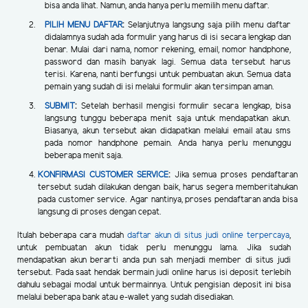
bisa anda lihat. Namun, anda hanya perlu memilih menu daftar.
PILIH MENU DAFTAR
:
Selanjutnya langsung saja pilih menu daftar
didalamnya sudah ada formulir yang harus di isi secara lengkap dan
benar. Mulai dari nama, nomor rekening, email, nomor handphone,
password dan masih banyak lagi. Semua data tersebut harus
terisi. Karena, nanti berfungsi untuk pembuatan akun. Semua data
pemain yang sudah di isi melalui formulir akan tersimpan aman.
SUBMIT
:
Setelah berhasil mengisi formulir secara lengkap, bisa
langsung tunggu beberapa menit saja untuk mendapatkan akun.
Biasanya, akun tersebut akan didapatkan melalui email atau sms
pada nomor handphone pemain. Anda hanya perlu menunggu
beberapa menit saja.
KONFIRMASI CUSTOMER SERVICE
:
Jika semua proses pendaftaran
tersebut sudah dilakukan dengan baik, harus segera memberitahukan
pada customer service. Agar nantinya, proses pendaftaran anda bisa
langsung di proses dengan cepat.
Itulah beberapa cara mudah
daftar akun di situs judi online terpercaya
,
untuk pembuatan akun tidak perlu menunggu lama. Jika sudah
mendapatkan akun berarti anda pun sah menjadi member di situs judi
tersebut. Pada saat hendak bermain judi online harus isi deposit terlebih
dahulu sebagai modal untuk bermainnya. Untuk pengisian deposit ini bisa
melalui beberapa bank atau e-wallet yang sudah disediakan.