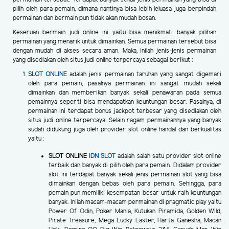
pilih oleh para pemain, dimana nantinya bisa lebih leluasa juga berpindah
permainan dan bermain pun tidak akan mudah bosan.
Keseruan bermain judi online ini yaitu bisa menikmati banyak pilihan
permainan yang menarik untuk dimainkan. Semua permainan tersebut bisa
dengan mudah di akses secara aman. Maka, inilah jenis-jenis permainan
yang disediakan oleh situs judi online terpercaya sebagai berikut :
SLOT ONLINE
adalah jenis permainan taruhan yang sangat digemari
oleh para pemain, pasalnya permainan ini sangat mudah sekali
dimainkan dan memberikan banyak sekali penawaran pada semua
pemainnya seperti bisa mendapatkan keuntungan besar. Pasalnya, di
permainan ini terdapat bonus jackpot terbesar yang disediakan oleh
situs judi online terpercaya. Selain ragam permainannya yang banyak
sudah didukung juga oleh provider slot online handal dan berkualitas
yaitu :
SLOT ONLINE
IDN SLOT
adalah salah satu provider slot online
terbaik dan banyak di pilih oleh para pemain. Didalam provider
slot ini terdapat banyak sekali jenis permainan slot yang bisa
dimainkan dengan bebas oleh para pemain. Sehingga, para
pemain pun memiliki kesempatan besar untuk raih keuntungan
banyak. Inilah macam-macam permainan di pragmatic play yaitu
Power Of Odin, Poker Mania, Kutukan Piramida, Golden Wild,
Pirate Treasure, Mega Lucky Easter, Harta Ganesha, Macan