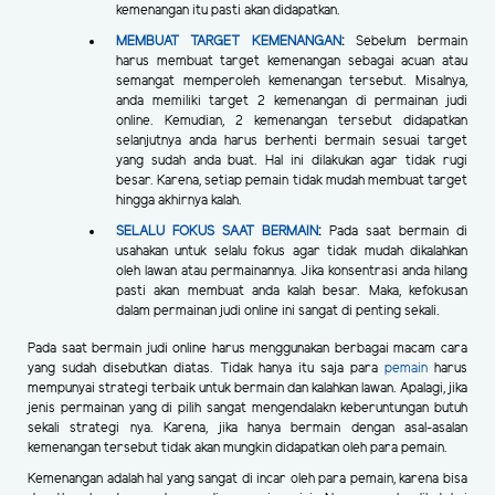
kemenangan itu pasti akan didapatkan.
MEMBUAT TARGET KEMENANGAN
:
Sebelum bermain
harus membuat target kemenangan sebagai acuan atau
semangat memperoleh kemenangan tersebut. Misalnya,
anda memiliki target 2 kemenangan di permainan judi
online. Kemudian, 2 kemenangan tersebut didapatkan
selanjutnya anda harus berhenti bermain sesuai target
yang sudah anda buat. Hal ini dilakukan agar tidak rugi
besar. Karena, setiap pemain tidak mudah membuat target
hingga akhirnya kalah.
SELALU FOKUS SAAT BERMAIN
:
Pada saat bermain di
usahakan untuk selalu fokus agar tidak mudah dikalahkan
oleh lawan atau permainannya. Jika konsentrasi anda hilang
pasti akan membuat anda kalah besar. Maka, kefokusan
dalam permainan judi online ini sangat di penting sekali.
Pada saat bermain judi online harus menggunakan berbagai macam cara
yang sudah disebutkan diatas. Tidak hanya itu saja para
pemain
harus
mempunyai strategi terbaik untuk bermain dan kalahkan lawan. Apalagi, jika
jenis permainan yang di pilih sangat mengendalakn keberuntungan butuh
sekali strategi nya. Karena, jika hanya bermain dengan asal-asalan
kemenangan tersebut tidak akan mungkin didapatkan oleh para pemain.
Kemenangan adalah hal yang sangat di incar oleh para pemain, karena bisa