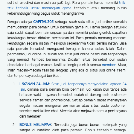
sulit di prediksi dan masih banyaK lagi. Para pemain harus memiliki
trik-
trik terbaik untuk menangkan game
tersebut atau memang butuh
keberuntungan yang bagus untuk menangkannya.
Dengan adanya
CAPITAL303
sebagai salah satu situs judi online semakin
memudahkan para pemain untuk bermain game ini. Hanya dengan satu klik
saja sudah dapat bermain sepuasnya dan memiliki peluang untuk dapatkan
keuntungan besar didalam permainan ini. Para pemain memang mencari
keuntungan secara instan, meskipun sebenarnya tidak terlalu instan. Bisa
saja pemain tersebut mengalami kerugian karena selalu kalah. Dalam
permainan judi online ini sudah ada situs judi online resmi dan terpercaya
yang menjadi tempat bermainnya. Didalam situs tersebut pun sudah
disediakan berbagai macam fasilitas lengkap untuk semua
member
. Maka,
inilah macam-macam fasilitas lengkap yang ada di situs judi online resmi
dan terpercaya sebagai berikut :
LAYANAN 24 JAM
:
Situs judi terpercaya menyediakan layanan 24
jam
, dimana para pemain bisa bermain judi kapan pun tanpa ada
batasan wakt. Layanan tersebut sudah di dukung oleh customer
service ramah dan profesional. Setiap pemain dapat menanyakan
segala macam mengenai permainan atau situs pada customer
service melalui live chat. Mereka akan mejawab semua pertanyaan
dari member.
BONUS MELIMPAH
:
Tersedia juga bonus-bonus melimpah yang
sangat di nantikan oleh para pemain. Bonus tersebut sebagai