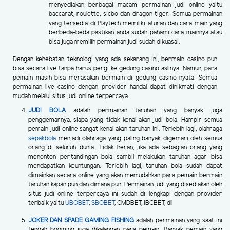
menyediakan berbagai macam permainan judi online yaitu
baccarat, roulette, sicbo dan dragon tiger. Semua permainan
yang tersedia di Playtech memiliki aturan dan cara main yang
berbeda-beda pastikan anda sudah pahami cara mainnya atau
bisa juga memilih permainan judi sudah dikuasai.
Dengan kehebatan teknologi yang ada sekarang ini, bermain casino pun
bisa secara live tanpa harus pergi ke gedung casino aslinya. Namun, para
pemain masih bisa merasakan bermain di gedung casino nyata. Semua
permainan live casino dengan provider handal dapat dinikmati dengan
mudah melalui situs judi online terpercaya.
JUDI BOLA
adalah permainan taruhan yang banyak juga
penggemarnya, siapa yang tidak kenal akan judi bola. Hampir semua
pemain judi online sangat kenal akan taruhan ini. Terlebih lagi, olahraga
sepakbola
menjadi olahraga yang paling banyak digemari oleh semua
orang di seluruh dunia. Tidak heran, jika ada sebagian orang yang
menonton pertandingan bola sambil melakukan taruhan agar bisa
mendapatkan keuntungan. Terlebih lagi, taruhan bola sudah dapat
dimainkan secara online yang akan memudahkan para pemain bermain
taruhan kapan pun dan dimana pun. Permainan judi yang disediakan oleh
situs judi online terpercaya ini sudah di lengkapi dengan provider
terbaik yaitu
UBOBET
,
SBOBET
, CMDBET, IBCBET, dll
JOKER DAN SPADE GAMING FISHING
adalah permainan yang saat ini
tengah booming juga dikalangan para pemain. Banyak pemain yang