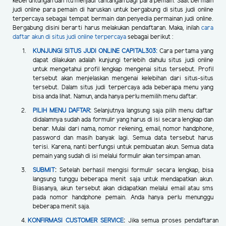
keberuntungan dan itu menjadi tantangan bagi para pemain. Saat bermain
judi online para pemain di haruskan untuk bergabung di situs judi online
terpercaya sebagai tempat bermain dan penyedia permainan judi online.
Bergabung disini berarti harus melakukan pendaftaran. Maka, inilah
cara
daftar akun di situs judi online terpercaya
sebagai berikut :
KUNJUNGI SITUS JUDI ONLINE
CAPITAL303:
Cara pertama yang
dapat dilakukan adalah kunjungi terlebih dahulu situs judi online
untuk mengetahui profil lengkap mengenai situs tersebut. Profil
tersebut akan menjelaskan mengenai kelebihan dari situs-situs
tersebut. Dalam situs judi terpercaya ada beberapa menu yang
bisa anda lihat. Namun, anda hanya perlu memilih menu daftar.
PILIH MENU DAFTAR
:
Selanjutnya langsung saja pilih menu daftar
didalamnya sudah ada formulir yang harus di isi secara lengkap dan
benar. Mulai dari nama, nomor rekening, email, nomor handphone,
password dan masih banyak lagi. Semua data tersebut harus
terisi. Karena, nanti berfungsi untuk pembuatan akun. Semua data
pemain yang sudah di isi melalui formulir akan tersimpan aman.
SUBMIT
:
Setelah berhasil mengisi formulir secara lengkap, bisa
langsung tunggu beberapa menit saja untuk mendapatkan akun.
Biasanya, akun tersebut akan didapatkan melalui email atau sms
pada nomor handphone pemain. Anda hanya perlu menunggu
beberapa menit saja.
KONFIRMASI CUSTOMER SERVICE
:
Jika semua proses pendaftaran