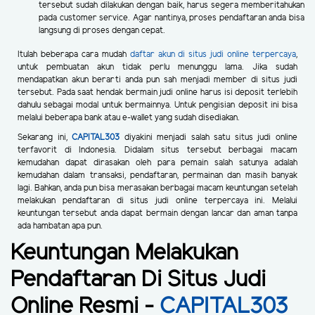
tersebut sudah dilakukan dengan baik, harus segera memberitahukan
pada customer service. Agar nantinya, proses pendaftaran anda bisa
langsung di proses dengan cepat.
Itulah beberapa cara mudah
daftar akun di situs judi online terpercaya
,
untuk pembuatan akun tidak perlu menunggu lama. Jika sudah
mendapatkan akun berarti anda pun sah menjadi member di situs judi
tersebut. Pada saat hendak bermain judi online harus isi deposit terlebih
dahulu sebagai modal untuk bermainnya. Untuk pengisian deposit ini bisa
melalui beberapa bank atau e-wallet yang sudah disediakan.
Sekarang ini,
CAPITAL303
diyakini menjadi salah satu situs judi online
terfavorit di Indonesia. Didalam situs tersebut berbagai macam
kemudahan dapat dirasakan oleh para pemain salah satunya adalah
kemudahan dalam transaksi, pendaftaran, permainan dan masih banyak
lagi. Bahkan, anda pun bisa merasakan berbagai macam keuntungan setelah
melakukan pendaftaran di situs judi online terpercaya ini. Melalui
keuntungan tersebut anda dapat bermain dengan lancar dan aman tanpa
ada hambatan apa pun.
Keuntungan Melakukan
Pendaftaran Di Situs Judi
Online Resmi -
CAPITAL303