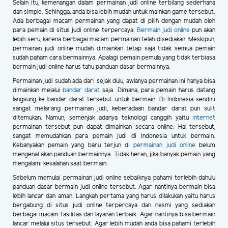
Selain itu, kemenangan dalam permainan judi online terbilang sederhana
dan simple. Sehingga, anda bisa lebih mudah untuk mainkan game tersebut.
Ada berbagai macam permainan yang dapat di pilih dengan mudah oleh
para pemain di situs judi online terpercaya.
Bermain judi online
pun akan
lebih seru, karena berbagai macam permainan telah disediakan. Meskipun,
permainan judi online mudah dimainkan tetap saja tidak semua pemain
sudah paham cara bermainnya. Apalagi pemain pemula yang tidak terbiasa
bermain judi online harus tahu panduan dasar bermainnya.
Permainan judi sudah ada dari sejak dulu, awlanya permainan ini hanya bisa
dimainkan melalui
bandar darat
saja. Dimana, para pemain harus datang
langsung ke bandar darat tersebut untuk bermain. Di Indonesia sendiri
sangat melarang permainan judi, keberadaan bandar darat pun sulit
ditemukan. Namun, semenjak adanya teknologi canggih yaitu
internet
permainan tersebut pun dapat dimainkan secara online. Hal tersebut,
sangat memudahkan para pemain judi di Indonesia untuk bermain.
Kebanyakan pemain yang baru terjun di
permainan judi online
belum
mengenal akan panduan bermainnya. Tidak heran, jika banyak pemain yang
mengalami kesalahan saat bermain.
Sebelum memulai permainan judi online sebaiknya pahami terlebih dahulu
panduan dasar bermain judi online tersebut. Agar nantinya bermain bisa
lebih lancar dan aman. Langkah pertama yang harus dilakukan yaitu harus
bergabung di situs judi online terpercaya dan resmi yang sediakan
berbagai macam fasilitas dan layanan terbaik. Agar nantinya bisa bermain
lancar melalui situs tersebut. Agar lebih mudah anda bisa pahami terlebih