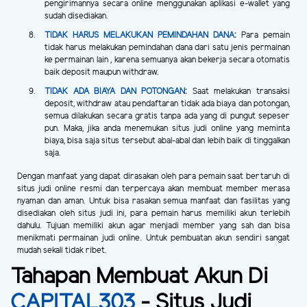
pengirimannya secara online menggunakan aplikasi e-wallet yang
sudah disediakan.
TIDAK HARUS MELAKUKAN PEMINDAHAN DANA
:
Para pemain
tidak harus melakukan pemindahan dana dari satu jenis permainan
ke permainan lain , karena semuanya akan bekerja secara otomatis
baik deposit maupun withdraw.
TIDAK ADA BIAYA DAN POTONGAN
:
Saat melakukan transaksi
deposit, withdraw atau pendaftaran tidak ada biaya dan potongan,
semua dilakukan secara gratis tanpa ada yang di pungut sepeser
pun. Maka, jika anda menemukan situs judi online yang meminta
biaya, bisa saja situs tersebut abal-abal dan lebih baik di tinggalkan
saja.
Dengan manfaat yang dapat dirasakan oleh para pemain saat bertaruh di
situs judi online resmi dan terpercaya akan membuat member merasa
nyaman dan aman. Untuk bisa rasakan semua manfaat dan fasilitas yang
disediakan oleh situs judi ini, para pemain harus memiliki akun terlebih
dahulu. Tujuan memiliki akun agar menjadi member yang sah dan bisa
menikmati permainan judi online. Untuk pembuatan akun sendiri sangat
mudah sekali tidak ribet.
Tahapan Membuat Akun Di
CAPITAL303
- Situs Judi