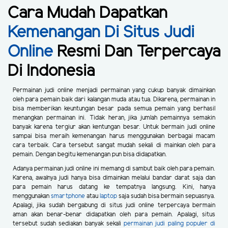
Cara Mudah Dapatkan
Kemenangan Di Situs Judi
Online
Resmi Dan Terpercaya
Di Indonesia
Permainan judi online menjadi permainan yang cukup banyak dimainkan
oleh para pemain baik dari kalangan muda atau tua. Dikarena, permainan in
bisa memberikan keuntungan besar pada semua pemain yang berhasil
menangkan permainan ini. Tidak heran, jika jumlah pemainnya semakin
banyak karena tergiur akan kentungan besar. Untuk bermain judi online
sampai bisa meraih kemenangan harus menggunakan berbagai macam
cara terbaik. Cara tersebut sangat mudah sekali di mainkan oleh para
pemain. Dengan begitu kemenangan pun bisa didapatkan.
Adanya permainan judi online ini memang di sambut baik oleh para pemain.
Karena, awalnya judi hanya bisa dimainkan melalui bandar darat saja dan
para pemain harus datang ke tempatnya langsung. Kini, hanya
menggunakan
smartphone
atau
laptop
saja sudah bisa bermain sepuasnya.
Apalagi, jika sudah bergabung di situs judi online terpercaya bermain
aman akan benar-benar didapatkan oleh para pemain. Apalagi, situs
tersebut sudah sediakan banyak sekali
permainan judi paling populer di