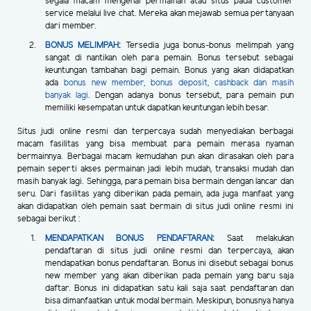
segala macam mengenai permainan atau situs pada customer
service melalui live chat. Mereka akan mejawab semua pertanyaan
dari member.
BONUS MELIMPAH
:
Tersedia juga bonus-bonus melimpah yang
sangat di nantikan oleh para pemain. Bonus tersebut sebagai
keuntungan tambahan bagi pemain. Bonus yang akan didapatkan
ada
bonus new member, bonus deposit, cashback dan masih
banyak lagi
. Dengan adanya bonus tersebut, para pemain pun
memiliki kesempatan untuk dapatkan keuntungan lebih besar.
Situs judi online resmi dan terpercaya sudah menyediakan berbagai
macam fasilitas yang bisa membuat para pemain merasa nyaman
bermainnya. Berbagai macam kemudahan pun akan dirasakan oleh para
pemain seperti akses permainan jadi lebih mudah, transaksi mudah dan
masih banyak lagi. Sehingga, para pemain bisa bermain dengan lancar dan
seru. Dari fasilitas yang diberikan pada pemain, ada juga manfaat yang
akan didapatkan oleh pemain saat bermain di situs judi online resmi ini
sebagai berikut :
MENDAPATKAN BONUS PENDAFTARAN
:
Saat melakukan
pendaftaran di situs judi online resmi dan terpercaya, akan
mendapatkan bonus pendaftaran. Bonus ini disebut sebagai bonus
new member yang akan diberikan pada pemain yang baru saja
daftar. Bonus ini didapatkan satu kali saja saat pendaftaran dan
bisa dimanfaatkan untuk modal bermain. Meskipun, bonusnya hanya