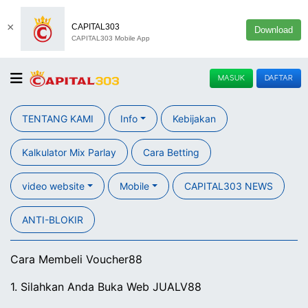
×
CAPITAL303
Download
CAPITAL303 Mobile App
MASUK
DAFTAR
TENTANG KAMI
Info
Kebijakan
Kalkulator Mix Parlay
Cara Betting
video website
Mobile
CAPITAL303 NEWS
ANTI-BLOKIR
Cara Membeli Voucher88
1. Silahkan Anda Buka Web
JUALV88