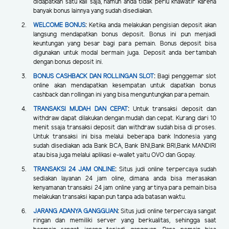
didapatkan satu kali saja, namun anda tidak perlu khawatir karena
banyak bonus lainnya yang sudah disediakan.
WELCOME BONUS
:
Ketika anda melakukan pengisian deposit akan
langsung mendapatkan bonus deposit. Bonus ini pun menjadi
keuntungan yang besar bagi para pemain. Bonus deposit bisa
digunakan untuk modal bermain juga. Deposit anda bertambah
dengan bonus deposit ini.
BONUS CASHBACK DAN ROLLINGAN SLOT
:
Bagi penggemar slot
online akan mendapatkan kesempatan untuk dapatkan bonus
cashback dan rollingan ini yang bisa menguntungkan para pemain.
TRANSAKSI MUDAH DAN CEPAT
:
Untuk transaksi deposit dan
withdraw dapat dilakukan dengan mudah dan cepat. Kurang dari 10
menit ssaja transaksi deposit dan withdraw sudah bisa di proses.
Untuk transaksi ini bisa melalui beberapa bank Indonesia yang
sudah disediakan ada Bank BCA, Bank BNI,Bank BRI,Bank MANDIRI
atau bisa juga melalui aplikasi e-wallet yaitu OVO dan Gopay.
TRANSAKSI 24 JAM ONLINE
:
Situs judi online terpercaya sudah
sediakan layanan 24 jam oline, dimana anda bisa merasakan
kenyamanan transaksi 24 jam online yang artinya para pemain bisa
melakukan transaksi kapan pun tanpa ada batasan waktu.
JARANG ADANYA GANGGUAN
:
Situs judi online terpercaya sangat
ringan dan memiliki server yang berkualitas, sehingga saat