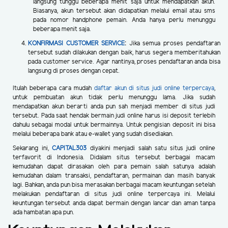
langsung tunggu beberapa menit saja untuk mendapatkan akun.
Biasanya, akun tersebut akan didapatkan melalui email atau sms
pada nomor handphone pemain. Anda hanya perlu menunggu
beberapa menit saja.
KONFIRMASI CUSTOMER SERVICE
:
Jika semua proses pendaftaran
tersebut sudah dilakukan dengan baik, harus segera memberitahukan
pada customer service. Agar nantinya, proses pendaftaran anda bisa
langsung di proses dengan cepat.
Itulah beberapa cara mudah
daftar akun di situs judi online terpercaya
,
untuk pembuatan akun tidak perlu menunggu lama. Jika sudah
mendapatkan akun berarti anda pun sah menjadi member di situs judi
tersebut. Pada saat hendak bermain judi online harus isi deposit terlebih
dahulu sebagai modal untuk bermainnya. Untuk pengisian deposit ini bisa
melalui beberapa bank atau e-wallet yang sudah disediakan.
Sekarang ini,
CAPITAL303
diyakini menjadi salah satu situs judi online
terfavorit di Indonesia. Didalam situs tersebut berbagai macam
kemudahan dapat dirasakan oleh para pemain salah satunya adalah
kemudahan dalam transaksi, pendaftaran, permainan dan masih banyak
lagi. Bahkan, anda pun bisa merasakan berbagai macam keuntungan setelah
melakukan pendaftaran di situs judi online terpercaya ini. Melalui
keuntungan tersebut anda dapat bermain dengan lancar dan aman tanpa
ada hambatan apa pun.