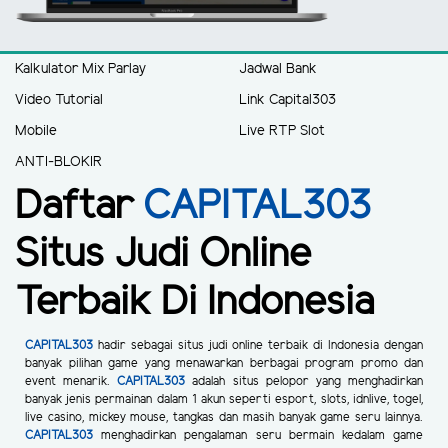
Kalkulator Mix Parlay
Jadwal Bank
Video Tutorial
Link Capital303
Mobile
Live RTP Slot
ANTI-BLOKIR
Daftar
CAPITAL303
Situs Judi Online
Terbaik Di Indonesia
CAPITAL303
hadir sebagai situs judi online terbaik di Indonesia dengan
banyak pilihan game yang menawarkan berbagai program promo dan
event menarik.
CAPITAL303
adalah situs pelopor yang menghadirkan
banyak jenis permainan dalam 1 akun seperti esport, slots, idnlive, togel,
live casino, mickey mouse, tangkas dan masih banyak game seru lainnya.
CAPITAL303
menghadirkan pengalaman seru bermain kedalam game