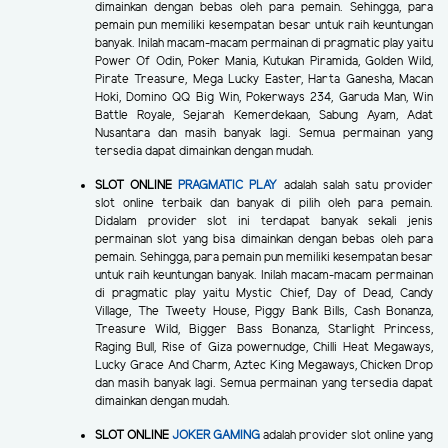
dimainkan dengan bebas oleh para pemain. Sehingga, para
pemain pun memiliki kesempatan besar untuk raih keuntungan
banyak. Inilah macam-macam permainan di pragmatic play yaitu
Power Of Odin, Poker Mania, Kutukan Piramida, Golden Wild,
Pirate Treasure, Mega Lucky Easter, Harta Ganesha, Macan
Hoki, Domino QQ Big Win, Pokerways 234, Garuda Man, Win
Battle Royale, Sejarah Kemerdekaan, Sabung Ayam, Adat
Nusantara dan masih banyak lagi. Semua permainan yang
tersedia dapat dimainkan dengan mudah.
SLOT ONLINE
PRAGMATIC PLAY
adalah salah satu provider
slot online terbaik dan banyak di pilih oleh para pemain.
Didalam provider slot ini terdapat banyak sekali jenis
permainan slot yang bisa dimainkan dengan bebas oleh para
pemain. Sehingga, para pemain pun memiliki kesempatan besar
untuk raih keuntungan banyak. Inilah macam-macam permainan
di pragmatic play yaitu Mystic Chief, Day of Dead, Candy
Village, The Tweety House, Piggy Bank Bills, Cash Bonanza,
Treasure Wild, Bigger Bass Bonanza, Starlight Princess,
Raging Bull, Rise of Giza powernudge, Chilli Heat Megaways,
Lucky Grace And Charm, Aztec King Megaways, Chicken Drop
dan masih banyak lagi. Semua permainan yang tersedia dapat
dimainkan dengan mudah.
SLOT ONLINE
JOKER GAMING
adalah provider slot online yang