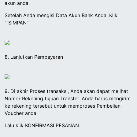
akun anda.
Setelah Anda mengisi Data Akun Bank Anda, Klik
""SIMPAN""
8. Lanjutkan Pembayaran
9. Di akhir Proses transaksi, Anda akan dapat melihat
Nomor Rekening tujuan Transfer. Anda harus mengirim
ke rekening tersebut untuk memproses Pembelian
Voucher anda.
Lalu klik KONFIRMASI PESANAN.