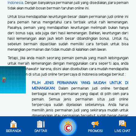
Indonesia
. Dengan banyaknya permainan judi yang disediakan, para pemain
tidak akan mudah bosan bermain taruhan online ini.
Untuk bisa mendapatkan keuntungan besar dalam permainan judi online ini
para pemain harus mengetahui cara terbaik untuk raih kemenangan.
Pasalnya, pemain yang mendapatkan keuntungan melimpah bukan hanya
dari bonus saja, ada juga dari hasil kemenangan. Bahkan, keuntungan dari
hasil kemenangan akan jauh lebih besar dibandingkan bonus. Untuk itu,
sebelum bermain dipastikan sudah memiliki cara terbaik untuk bisa
menangkan permainan dan tidak mudah di kalahkan oleh lawan.
Tetapi, jika anda masih seorang pemain pemula yang masih kebingungan
untuk meraih kemenangan dengan menggunakan cara seperti apa, anda
tidak usah khawatir karena, disini akan disebutkan cara mudah mendapatka
kemenangan di situs judi online terpercaya di Indonesia sebagai berikut :
PILIH JENIS PERMAINAN YANG MUDAH UNTUK DI
MENANGKAN
:
Dalam permainan judi online terdapat
berbagai macam permainan yang dapat di pilih oleh para
pemain. Semua jenis permainan situs judi online
terpercaya sudah dijelaskan sebelumnya. Anda harus
memilih jenis permainan judi yang sekiranya mudah untuk
dimenangkan atau permainan tersebut sudah benar-benar
di kuasai. Agar nantinya kemenangan pun bisa lebih mudah
didapatkan oleh para pemain.
BERANDA
DAFTAR
PROMOSI
LIVE CHAT
HARUS SELALU ATUR MODAL SEBELUM BERMAIN
:
Modal