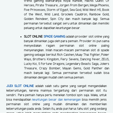
trend gaming diantaranya Royal Rumble, Hachis Quest Of
Heroes, Pirate Treasure, Jorgen From Bergen, Mega Phoenix,
Five Princesses, Storm of Egypt, Sea God, Wild West H5, Book
of the West, Wild Land, Grockels Cauldron, Rainbow Gold,
Golden Reindeer, Spin City dan masih banyak lagi. Semua
permainan tersebut sangat seru untuk dimainkan dan memiliki
peluang untuk dapatkan keuntungan besar.
SLOT ONLINE
SPADE GAMING
adalah provider slot online yang
banyak dimainkan juga oleh para pemain. Provider ini pun sama
menyediakan ragam permainan slot online paling
menyenangkan. Inilah macam-macam permainan slot di spade
gaming sebagai berikut Rich Caishen, Muay Thai Fighter, Poker
Ways, Brothers Kingdom, Fiery Sevens, Dancing Fever, ZEUS,
Lucky Koi, 5 Fortune Dragons, Legendary Beasts Saga, Jokers
Treasure, Crazy Bomber, Mayan Gems, Gold Panther dan
masih banyak lagi. Semua permainan tersebut sudah bisa
dimainkan dengan mudah oleh semua pemain.
JUDI SLOT ONLINE
adalah salah satu game yang sangat mengandalkan
keberuntungan, karena mainnya tergantung dari permainan slot itu
sendiri. Para pemain hanya perlu menekan tombol spin saja. Maka, untuk
bisa mendapatkan
keuntungan besar dan kemenangan
bisa memilih jenis
permainan slot online yang mudah dimainkan dan memberikan
keberuntungan pada anda. Selain itu, anda pun harus tahu slot yang sedang