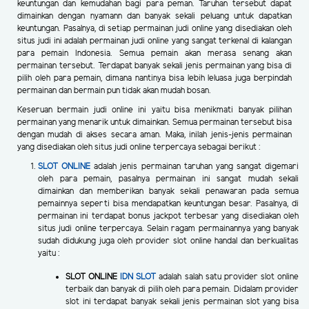
keuntungan dan kemudahan bagi para peman. Taruhan tersebut dapat
dimainkan dengan nyamann dan banyak sekali peluang untuk dapatkan
keuntungan. Pasalnya, di setiap permainan judi online yang disediakan oleh
situs judi ini adalah permainan judi online yang sangat terkenal di kalangan
para pemain Indonesia. Semua pemain akan merasa senang akan
permainan tersebut. Terdapat banyak sekali jenis permainan yang bisa di
pilih oleh para pemain, dimana nantinya bisa lebih leluasa juga berpindah
permainan dan bermain pun tidak akan mudah bosan.
Keseruan bermain judi online ini yaitu bisa menikmati banyak pilihan
permainan yang menarik untuk dimainkan. Semua permainan tersebut bisa
dengan mudah di akses secara aman. Maka, inilah jenis-jenis permainan
yang disediakan oleh situs judi online terpercaya sebagai berikut :
SLOT ONLINE
adalah jenis permainan taruhan yang sangat digemari
oleh para pemain, pasalnya permainan ini sangat mudah sekali
dimainkan dan memberikan banyak sekali penawaran pada semua
pemainnya seperti bisa mendapatkan keuntungan besar. Pasalnya, di
permainan ini terdapat bonus jackpot terbesar yang disediakan oleh
situs judi online terpercaya. Selain ragam permainannya yang banyak
sudah didukung juga oleh provider slot online handal dan berkualitas
yaitu :
SLOT ONLINE
IDN SLOT
adalah salah satu provider slot online
terbaik dan banyak di pilih oleh para pemain. Didalam provider
slot ini terdapat banyak sekali jenis permainan slot yang bisa