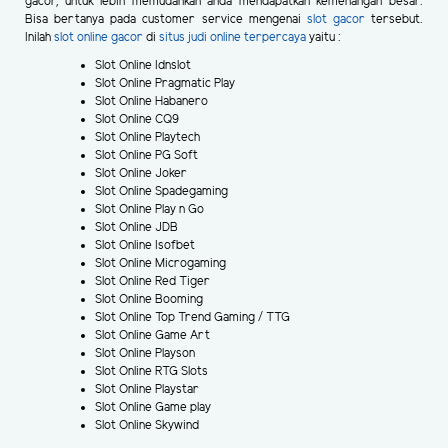
gacor, untuk lebih memudahkan anda mendapatkan kemenangan besar.
Bisa bertanya pada customer service mengenai
slot gacor
tersebut.
Inilah
slot online gacor
di
situs judi online terpercaya
yaitu :
Slot Online Idnslot
Slot Online Pragmatic Play
Slot Online Habanero
Slot Online CQ9
Slot Online Playtech
Slot Online PG Soft
Slot Online Joker
Slot Online Spadegaming
Slot Online Play n Go
Slot Online JDB
Slot Online Isofbet
Slot Online Microgaming
Slot Online Red Tiger
Slot Online Booming
Slot Online Top Trend Gaming / TTG
Slot Online Game Art
Slot Online Playson
Slot Online RTG Slots
Slot Online Playstar
Slot Online Game play
Slot Online Skywind