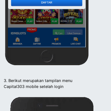
3. Berikut merupakan tampilan menu
Capital303 mobile setelah login