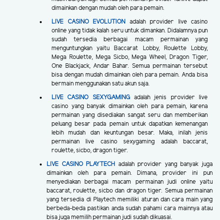
dimainkan dengan mudah oleh para pemain.
LIVE CASINO EVOLUTION
adalah provider live casino
online yang tidak kalah seru untuk dimankan. Didalamnya pun
sudah tersedia berbagai macam permainan yang
menguntungkan yaitu Baccarat Lobby, Roulette Lobby,
Mega Roulette, Mega Sicbo, Mega Wheel, Dragon Tiger,
One Blackjack, Andar Bahar. Semua permainan tersebut
bisa dengan mudah dimainkan oleh para pemain. Anda bisa
bermain menggunakan satu akun saja.
LIVE CASINO SEXYGAMING
adalah jenis provider live
casino yang banyak dimainkan oleh para pemain, karena
permainan yang disediakan sangat seru dan memberikan
peluang besar pada pemain untuk dapatkan kemenangan
lebih mudah dan keuntungan besar. Maka, inilah jenis
permainan live casino sexygaming adalah baccarat,
roulette, sicbo, dragon tiger.
LIVE CASINO PLAYTECH
adalah provider yang banyak juga
dimainkan oleh para pemain. Dimana, provider ini pun
menyediakan berbagai macam permainan judi online yaitu
baccarat, roulette, sicbo dan dragon tiger. Semua permainan
yang tersedia di Playtech memiliki aturan dan cara main yang
berbeda-beda pastikan anda sudah pahami cara mainnya atau
bisa juga memilih permainan judi sudah dikuasai.