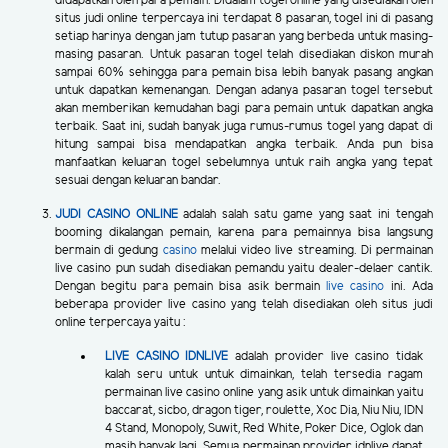
didapatkan oleh para pemain. Didalam togel online yang disediakan oleh
situs judi online terpercaya ini terdapat 8 pasaran, togel ini di pasang
setiap harinya dengan jam tutup pasaran yang berbeda untuk masing-
masing pasaran. Untuk pasaran togel telah disediakan diskon murah
sampai 60% sehingga para pemain bisa lebih banyak pasang angkan
untuk dapatkan kemenangan. Dengan adanya pasaran togel tersebut
akan memberikan kemudahan bagi para pemain untuk dapatkan angka
terbaik. Saat ini, sudah banyak juga rumus-rumus togel yang dapat di
hitung sampai bisa mendapatkan angka terbaik. Anda pun bisa
manfaatkan keluaran togel sebelumnya untuk raih angka yang tepat
sesuai dengan keluaran bandar.
JUDI CASINO ONLINE
adalah salah satu game yang saat ini tengah
booming dikalangan pemain, karena para pemainnya bisa langsung
bermain di gedung
casino
melalui video live streaming. Di permainan
live casino pun sudah disediakan pemandu yaitu dealer-delaer cantik.
Dengan begitu para pemain bisa asik bermain
live casino
ini. Ada
beberapa provider live casino yang telah disediakan oleh situs judi
online terpercaya yaitu :
LIVE CASINO IDNLIVE
adalah provider live casino tidak
kalah seru untuk untuk dimainkan, telah tersedia ragam
permainan live casino online yang asik untuk dimainkan yaitu
baccarat, sicbo, dragon tiger, roulette, Xoc Dia, Niu Niu, IDN
4 Stand, Monopoly, Suwit, Red White, Poker Dice, Oglok dan
masih banyak lagi. Semua permainan provider idnlive dapat