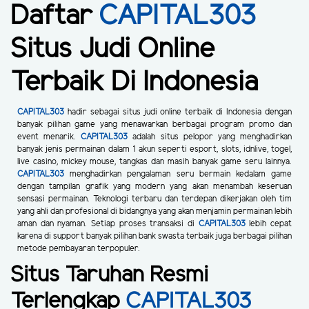
Daftar
CAPITAL303
Situs Judi Online
Terbaik Di Indonesia
CAPITAL303
hadir sebagai situs judi online terbaik di Indonesia dengan
banyak pilihan game yang menawarkan berbagai program promo dan
event menarik.
CAPITAL303
adalah situs pelopor yang menghadirkan
banyak jenis permainan dalam 1 akun seperti esport, slots, idnlive, togel,
live casino, mickey mouse, tangkas dan masih banyak game seru lainnya.
CAPITAL303
menghadirkan pengalaman seru bermain kedalam game
dengan tampilan grafik yang modern yang akan menambah keseruan
sensasi permainan. Teknologi terbaru dan terdepan dikerjakan oleh tim
yang ahli dan profesional di bidangnya yang akan menjamin permainan lebih
aman dan nyaman. Setiap proses transaksi di
CAPITAL303
lebih cepat
karena di support banyak pilihan bank swasta terbaik juga berbagai pilihan
metode pembayaran terpopuler.
Situs Taruhan Resmi
Terlengkap
CAPITAL303