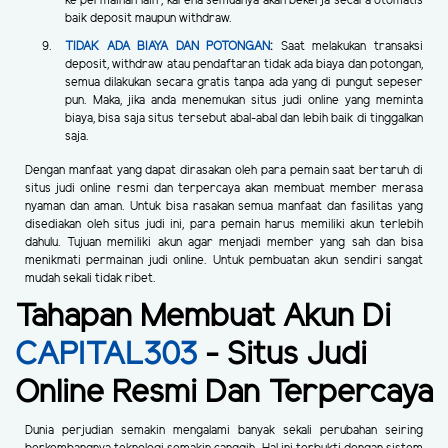
ke permainan lain , karena semuanya akan bekerja secara otomatis
baik deposit maupun withdraw.
TIDAK ADA BIAYA DAN POTONGAN
:
Saat melakukan transaksi
deposit, withdraw atau pendaftaran tidak ada biaya dan potongan,
semua dilakukan secara gratis tanpa ada yang di pungut sepeser
pun. Maka, jika anda menemukan situs judi online yang meminta
biaya, bisa saja situs tersebut abal-abal dan lebih baik di tinggalkan
saja.
Dengan manfaat yang dapat dirasakan oleh para pemain saat bertaruh di
situs judi online resmi dan terpercaya akan membuat member merasa
nyaman dan aman. Untuk bisa rasakan semua manfaat dan fasilitas yang
disediakan oleh situs judi ini, para pemain harus memiliki akun terlebih
dahulu. Tujuan memiliki akun agar menjadi member yang sah dan bisa
menikmati permainan judi online. Untuk pembuatan akun sendiri sangat
mudah sekali tidak ribet.
Tahapan Membuat Akun Di
CAPITAL303
- Situs Judi
Online Resmi Dan Terpercaya
Dunia perjudian semakin mengalami banyak sekali perubahan seiring