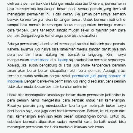
oleh para pemain baik dari kalangan muda atau tua. Dikarena, permainan in
bisa memberikan keuntungan besar pada semua pemain yang berhasil
menangkan permainan ini. Tidak heran, jika jumlah pemainnya semakin
banyak karena tergiur akan kentungan besar. Untuk bermain judi online
sampai bisa meraih kemenangan harus menggunakan berbagai macam
cara terbaik. Cara tersebut sangat mudah sekali di mainkan oleh para
pemain. Dengan begitu kemenangan pun bisa didapatkan.
Adanya permainan judi online ini memang di sambut baik oleh para pemain.
Karena, awalnya judi hanya bisa dimainkan melalui bandar darat saja dan
para pemain harus datang ke tempatnya langsung. Kini, hanya
menggunakan
smartphone
atau
laptop
saja sudah bisa bermain sepuasnya.
Apalagi, jika sudah bergabung di situs judi online terpercaya bermain
aman akan benar-benar didapatkan oleh para pemain. Apalagi, situs
tersebut sudah sediakan banyak sekali
permainan judi paling populer di
Indonesia
. Dengan banyaknya permainan judi yang disediakan, para pemain
tidak akan mudah bosan bermain taruhan online ini.
Untuk bisa mendapatkan keuntungan besar dalam permainan judi online ini
para pemain harus mengetahui cara terbaik untuk raih kemenangan.
Pasalnya, pemain yang mendapatkan keuntungan melimpah bukan hanya
dari bonus saja, ada juga dari hasil kemenangan. Bahkan, keuntungan dari
hasil kemenangan akan jauh lebih besar dibandingkan bonus. Untuk itu,
sebelum bermain dipastikan sudah memiliki cara terbaik untuk bisa
menangkan permainan dan tidak mudah di kalahkan oleh lawan.