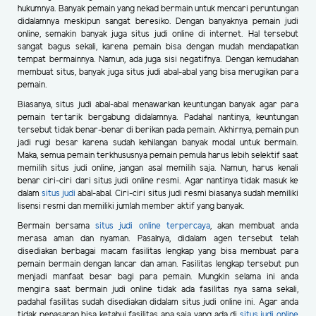
hukumnya. Banyak pemain yang nekad bermain untuk mencari peruntungan
didalamnya meskipun sangat beresiko. Dengan banyaknya pemain judi
online, semakin banyak juga situs judi online di internet. Hal tersebut
sangat bagus sekali, karena pemain bisa dengan mudah mendapatkan
tempat bermainnya. Namun, ada juga sisi negatifnya. Dengan kemudahan
membuat situs, banyak juga situs judi abal-abal yang bisa merugikan para
pemain.
Biasanya, situs judi abal-abal menawarkan keuntungan banyak agar para
pemain tertarik bergabung didalamnya. Padahal nantinya, keuntungan
tersebut tidak benar-benar di berikan pada pemain. Akhirnya, pemain pun
jadi rugi besar karena sudah kehilangan banyak modal untuk bermain.
Maka, semua pemain terkhususnya pemain pemula harus lebih selektif saat
memilih situs judi online, jangan asal memilih saja. Namun, harus kenali
benar ciri-ciri dari situs judi online resmi. Agar nantinya tidak masuk ke
dalam
situs judi
abal-abal. Ciri-ciri situs judi resmi biasanya sudah memiliki
lisensi resmi dan memiliki jumlah member aktif yang banyak.
Bermain bersama
situs judi online terpercaya
, akan membuat anda
merasa aman dan nyaman. Pasalnya, didalam agen tersebut telah
disediakan berbagai macam fasilitas lengkap yang bisa membuat para
pemain bermain dengan lancar dan aman. Fasilitas lengkap tersebut pun
menjadi manfaat besar bagi para pemain. Mungkin selama ini anda
mengira saat bermain judi online tidak ada fasilitas nya sama sekali,
padahal fasilitas sudah disediakan didalam situs judi online ini. Agar anda
tidak penasaran bisa ketahui fasilitas apa saja yang ada di
situs judi online