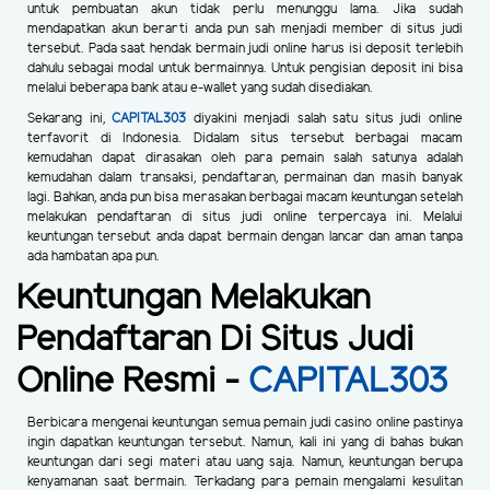
untuk pembuatan akun tidak perlu menunggu lama. Jika sudah
mendapatkan akun berarti anda pun sah menjadi member di situs judi
tersebut. Pada saat hendak bermain judi online harus isi deposit terlebih
dahulu sebagai modal untuk bermainnya. Untuk pengisian deposit ini bisa
melalui beberapa bank atau e-wallet yang sudah disediakan.
Sekarang ini,
CAPITAL303
diyakini menjadi salah satu situs judi online
terfavorit di Indonesia. Didalam situs tersebut berbagai macam
kemudahan dapat dirasakan oleh para pemain salah satunya adalah
kemudahan dalam transaksi, pendaftaran, permainan dan masih banyak
lagi. Bahkan, anda pun bisa merasakan berbagai macam keuntungan setelah
melakukan pendaftaran di situs judi online terpercaya ini. Melalui
keuntungan tersebut anda dapat bermain dengan lancar dan aman tanpa
ada hambatan apa pun.
Keuntungan Melakukan
Pendaftaran Di Situs Judi
Online Resmi -
CAPITAL303
Berbicara mengenai keuntungan semua pemain judi casino online pastinya
ingin dapatkan keuntungan tersebut. Namun, kali ini yang di bahas bukan
keuntungan dari segi materi atau uang saja. Namun, keuntungan berupa
kenyamanan saat bermain. Terkadang para pemain mengalami kesulitan