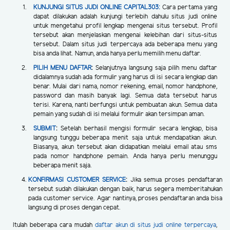
KUNJUNGI SITUS JUDI ONLINE
CAPITAL303:
Cara pertama yang
dapat dilakukan adalah kunjungi terlebih dahulu situs judi online
untuk mengetahui profil lengkap mengenai situs tersebut. Profil
tersebut akan menjelaskan mengenai kelebihan dari situs-situs
tersebut. Dalam situs judi terpercaya ada beberapa menu yang
bisa anda lihat. Namun, anda hanya perlu memilih menu daftar.
PILIH MENU DAFTAR
:
Selanjutnya langsung saja pilih menu daftar
didalamnya sudah ada formulir yang harus di isi secara lengkap dan
benar. Mulai dari nama, nomor rekening, email, nomor handphone,
password dan masih banyak lagi. Semua data tersebut harus
terisi. Karena, nanti berfungsi untuk pembuatan akun. Semua data
pemain yang sudah di isi melalui formulir akan tersimpan aman.
SUBMIT
:
Setelah berhasil mengisi formulir secara lengkap, bisa
langsung tunggu beberapa menit saja untuk mendapatkan akun.
Biasanya, akun tersebut akan didapatkan melalui email atau sms
pada nomor handphone pemain. Anda hanya perlu menunggu
beberapa menit saja.
KONFIRMASI CUSTOMER SERVICE
:
Jika semua proses pendaftaran
tersebut sudah dilakukan dengan baik, harus segera memberitahukan
pada customer service. Agar nantinya, proses pendaftaran anda bisa
langsung di proses dengan cepat.
Itulah beberapa cara mudah
daftar akun di situs judi online terpercaya
,