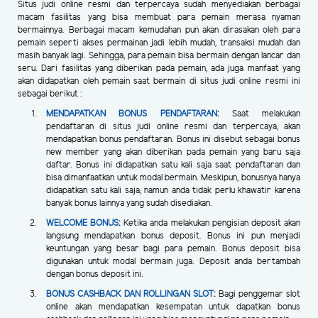
Situs judi online resmi dan terpercaya sudah menyediakan berbagai
macam fasilitas yang bisa membuat para pemain merasa nyaman
bermainnya. Berbagai macam kemudahan pun akan dirasakan oleh para
pemain seperti akses permainan jadi lebih mudah, transaksi mudah dan
masih banyak lagi. Sehingga, para pemain bisa bermain dengan lancar dan
seru. Dari fasilitas yang diberikan pada pemain, ada juga manfaat yang
akan didapatkan oleh pemain saat bermain di situs judi online resmi ini
sebagai berikut :
MENDAPATKAN BONUS PENDAFTARAN
:
Saat melakukan
pendaftaran di situs judi online resmi dan terpercaya, akan
mendapatkan bonus pendaftaran. Bonus ini disebut sebagai bonus
new member yang akan diberikan pada pemain yang baru saja
daftar. Bonus ini didapatkan satu kali saja saat pendaftaran dan
bisa dimanfaatkan untuk modal bermain. Meskipun, bonusnya hanya
didapatkan satu kali saja, namun anda tidak perlu khawatir karena
banyak bonus lainnya yang sudah disediakan.
WELCOME BONUS
:
Ketika anda melakukan pengisian deposit akan
langsung mendapatkan bonus deposit. Bonus ini pun menjadi
keuntungan yang besar bagi para pemain. Bonus deposit bisa
digunakan untuk modal bermain juga. Deposit anda bertambah
dengan bonus deposit ini.
BONUS CASHBACK DAN ROLLINGAN SLOT
:
Bagi penggemar slot
online akan mendapatkan kesempatan untuk dapatkan bonus