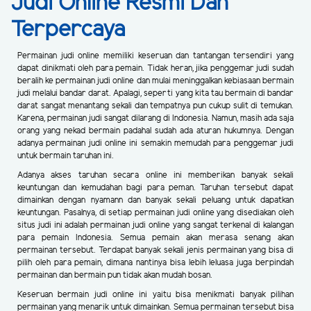
Judi Online Resmi Dan
Terpercaya
Permainan judi online memiliki keseruan dan tantangan tersendiri yang
dapat dinikmati oleh para pemain. Tidak heran, jika penggemar judi sudah
beralih ke permainan judi online dan mulai meninggalkan kebiasaan bermain
judi melalui bandar darat. Apalagi, seperti yang kita tau bermain di bandar
darat sangat menantang sekali dan tempatnya pun cukup sulit di temukan.
Karena, permainan judi sangat dilarang di Indonesia. Namun, masih ada saja
orang yang nekad bermain padahal sudah ada aturan hukumnya. Dengan
adanya permainan judi online ini semakin memudah para penggemar judi
untuk bermain taruhan ini.
Adanya akses taruhan secara online ini memberikan banyak sekali
keuntungan dan kemudahan bagi para peman. Taruhan tersebut dapat
dimainkan dengan nyamann dan banyak sekali peluang untuk dapatkan
keuntungan. Pasalnya, di setiap permainan judi online yang disediakan oleh
situs judi ini adalah permainan judi online yang sangat terkenal di kalangan
para pemain Indonesia. Semua pemain akan merasa senang akan
permainan tersebut. Terdapat banyak sekali jenis permainan yang bisa di
pilih oleh para pemain, dimana nantinya bisa lebih leluasa juga berpindah
permainan dan bermain pun tidak akan mudah bosan.
Keseruan bermain judi online ini yaitu bisa menikmati banyak pilihan
permainan yang menarik untuk dimainkan. Semua permainan tersebut bisa